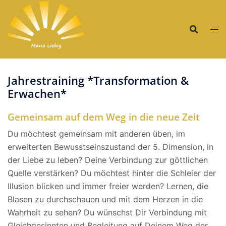
Zum
Inhalt
springen
Jahrestraining *Transformation &
Erwachen*
Gemeinsam auf dem Weg in die neue Zeit
Du möchtest gemeinsam mit anderen üben, im
erweiterten Bewusstseinszustand der 5. Dimension, in
der Liebe zu leben? Deine Verbindung zur göttlichen
Quelle verstärken? Du möchtest hinter die Schleier der
Illusion blicken und immer freier werden? Lernen, die
Blasen zu durchschauen und mit dem Herzen in die
Wahrheit zu sehen? Du wünschst Dir Verbindung mit
Gleichgesinnten und Begleitung auf Deinem Weg der