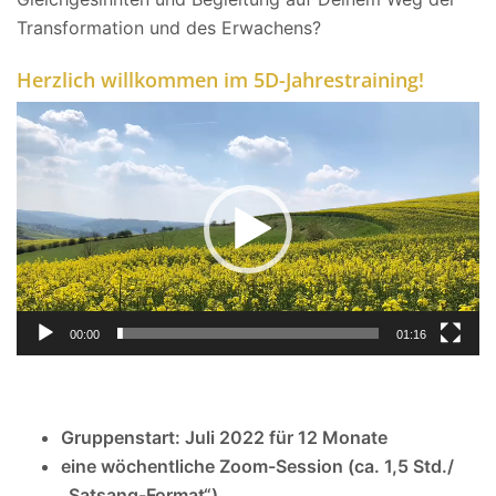
Transformation und des Erwachens?
Herzlich willkommen im
5D-Jah
restraining!
Video-
Player
00:00
01:16
Gruppenstart: Juli 2022 für 12 Monate
eine wöchentliche Zoom-Session
(ca. 1,5 Std./
„Satsang-Format“)