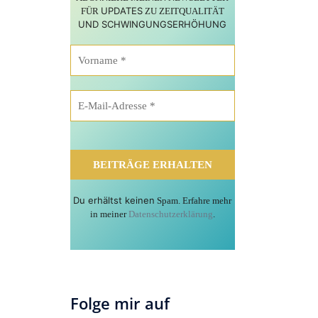
UPDATES
FÜR
ZU ZEITQUALITÄT
UND SCHWINGUNGSERHÖHUNG
Du erhältst keinen
Spam. Erfahre mehr
in meiner
Datenschutzerklärung
.
Folge mir auf